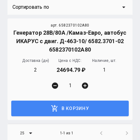
arrow_drop_down
Сортировать по
арт. 6582370102A80
Генератор 28В/80А /Камаз-Евро, автобус
ИКАРУС с двиг. Д-463-10/ 6582.3701-02
6582370102А80
Доставка (дн)
Цена с НДС:
Наличие, шт.
24694.79
2
1
remove_circle
add_circle
add_shopping_cart
В КОРЗИНУ
arrow_drop_down
chevron_left
chevron_right
25
1-1 из 1