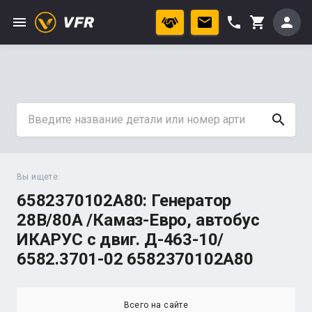
menu
phone
person
shopping_cart
search
Вы ищете:
6582370102A80: Генератор
28В/80А /Камаз-Евро, автобус
ИКАРУС с двиг. Д-463-10/
6582.3701-02 6582370102А80
Всего на сайте