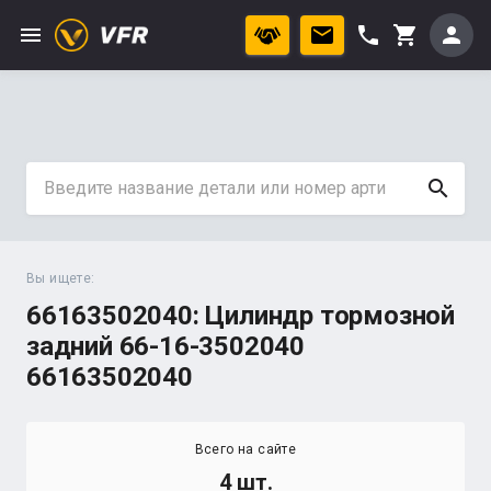
menu
phone
person
shopping_cart
search
Вы ищете:
66163502040: Цилиндр тормозной
задний 66-16-3502040
66163502040
Всего на сайте
4 шт.