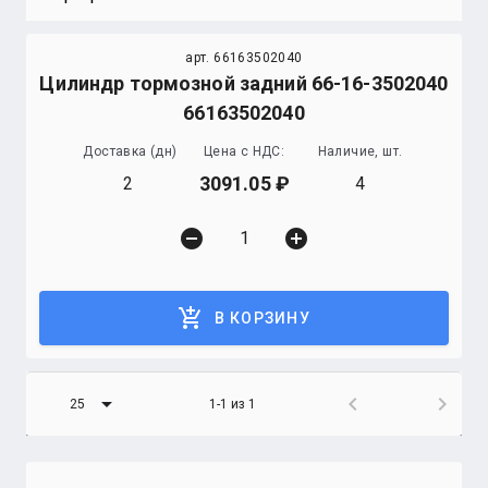
арт. 66163502040
Цилиндр тормозной задний 66-16-3502040
66163502040
Доставка (дн)
Цена с НДС:
Наличие, шт.
3091.05
2
4
remove_circle
add_circle
add_shopping_cart
В КОРЗИНУ
arrow_drop_down
chevron_left
chevron_right
25
1-1 из 1