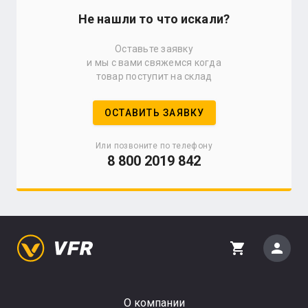
Не нашли то что искали?
Оставьте заявку
и мы с вами свяжемся когда
товар поступит на склад
ОСТАВИТЬ ЗАЯВКУ
Или позвоните по телефону
8 800 2019 842
person
shopping_cart
О компании