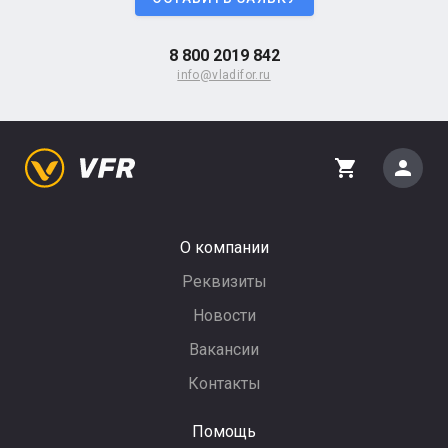
8 800 2019 842
info@vladifor.ru
person
shopping_cart
О компании
Реквизиты
Новости
Вакансии
Контакты
Помощь