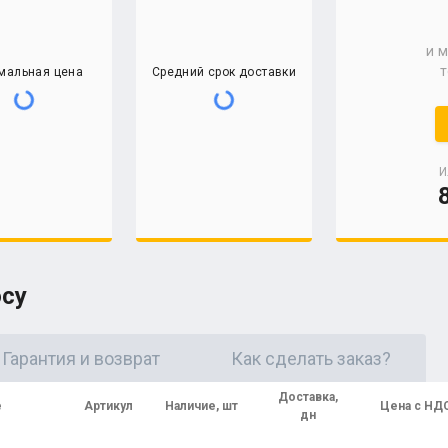
и 
т
мальная цена
Средний срок доставки
И
осу
Гарантия и возврат
Как сделать заказ?
Доставка,
е
Артикул
Наличие, шт
Цена с НД
дн