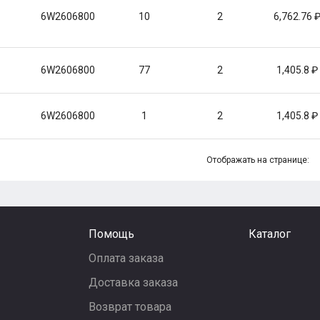
6W2606800
10
2
6,762.76
6W2606800
77
2
1,405.8
6W2606800
1
2
1,405.8
Отображать на странице:
Помощь
Каталог
Оплата заказа
Доставка заказа
Возврат товара