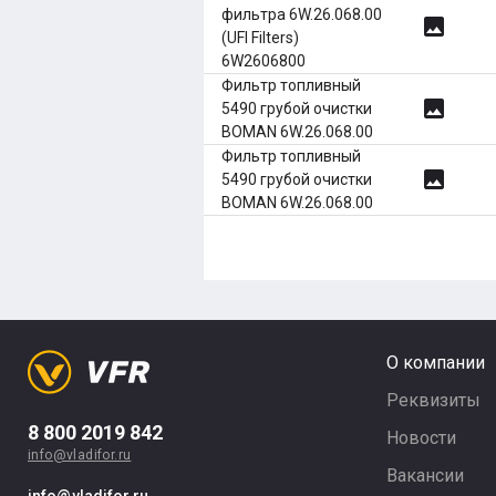
фильтра 6W.26.068.00
image
(UFI Filters)
6W2606800
Фильтр топливный
image
5490 грубой очистки
BOMAN 6W.26.068.00
Фильтр топливный
image
5490 грубой очистки
BOMAN 6W.26.068.00
О компании
Реквизиты
8 800 2019 842
Новости
info@vladifor.ru
Вакансии