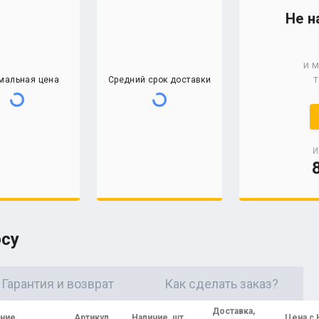
Не н
и 
т
мальная цена
Средний срок доставки
И
осу
Гарантия и возврат
Как сделать заказ?
Доставка,
ание
Артикул
Наличие, шт
Цена с