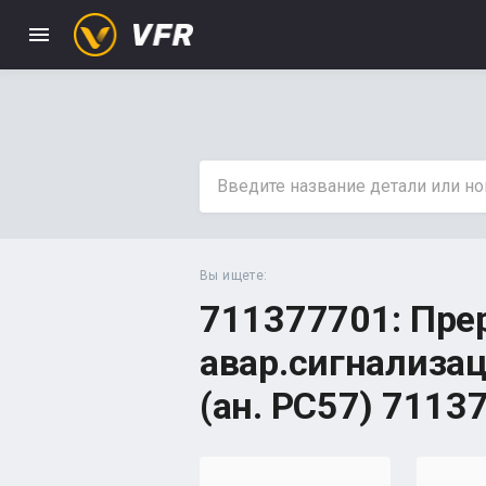
menu
Вы ищете:
711377701: Пре
авар.сигнализа
(ан. РС57) 7113