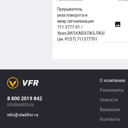
Прерыватель
указ.поворота и
авар.сигнализации
image
711.3777-01 /
Урал,ЗИЛ,КАВЗ,ПАЗ,ЛАЗ/
(ан. РС57) 711377701
О компании
Реквизиты
8 800 2019 842
Новости
info@vladifor.ru
Вакансии
info@vladifor.ru
Контакты