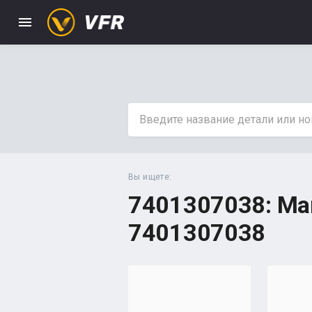
menu
Вы ищете:
7401307038: Ма
7401307038