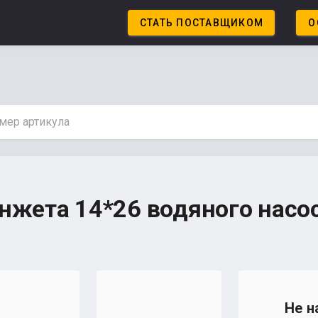
СТАТЬ ПОСТАВЩИКОМ
О
нжета 14*26 водяного насо
Не н