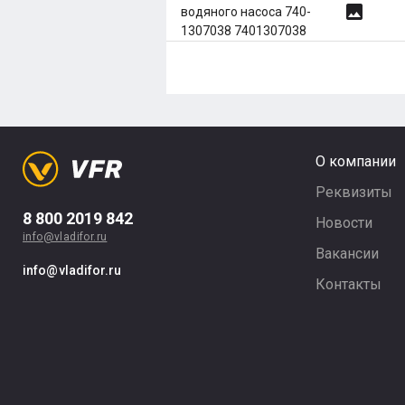
image
водяного насоса 740-
1307038 7401307038
О компании
Реквизиты
8 800 2019 842
Новости
info@vladifor.ru
Вакансии
info@vladifor.ru
Контакты