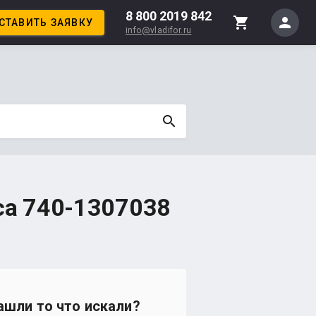
8 800 2019 842
person
shopping_cart
СТАВИТЬ ЗАЯВКУ
info@vladifor.ru
search
са 740-1307038
ашли то что искали?