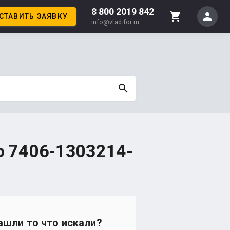
8 800 2019 842
person
shopping_cart
СТАВИТЬ ЗАЯВКУ
info@vladifor.ru
search
о 7406-1303214-
ашли то что искали?