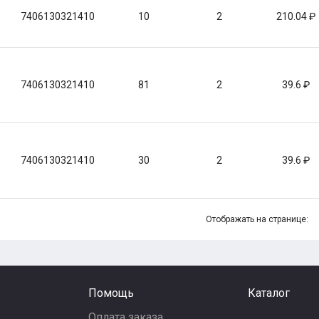
7406130321410
10
2
210.04
7406130321410
81
2
39.6
7406130321410
30
2
39.6
Отображать на странице:
Помощь
Каталог
Оплата заказа