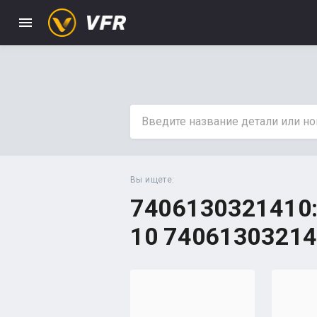
menu
Вы ищете:
7406130321410:
10 7406130321