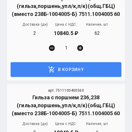
(гильза,поршень,упл/к,п/к)(общ.ГБЦ)
(вместо 238Б-1004005-Б) 7511.1004005 60
Доставка (дн)
Цена с НДС:
Наличие, шт.
10840.5
2
62
remove_circle
add_circle
add_shopping_cart
В КОРЗИНУ
арт. 7511100400560
Гильза с поршнем 236,238
(гильза,поршень,упл/к,п/к)(общ.ГБЦ)
(вместо 238Б-1004005-Б) 7511.1004005 60
Доставка (дн)
Цена с НДС:
Наличие, шт.