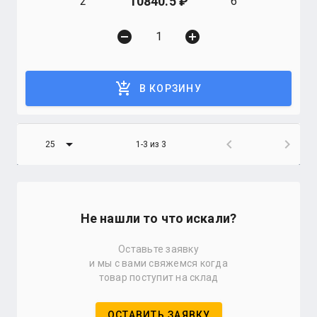
10840.5
2
6
remove_circle
add_circle
add_shopping_cart
В КОРЗИНУ
arrow_drop_down
chevron_left
chevron_right
25
1-3 из 3
Не нашли то что искали?
Оставьте заявку
и мы с вами свяжемся когда
товар поступит на склад
ОСТАВИТЬ ЗАЯВКУ