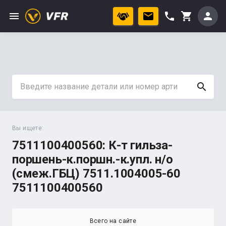
menu
phone
person
shopping_cart
search
Вы ищете:
7511100400560: К-т гильза-
поршень-к.поршн.-к.упл. н/о
(смеж.ГБЦ) 7511.1004005-60
7511100400560
Всего на сайте