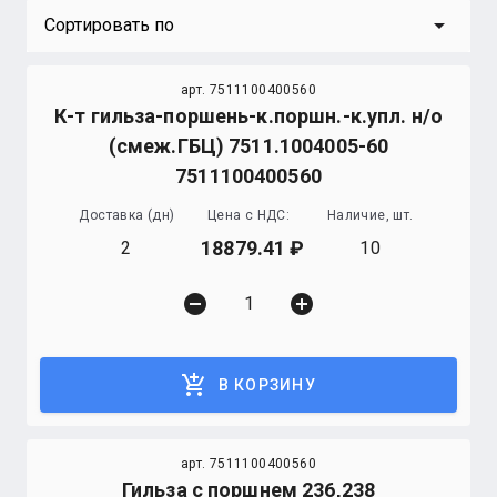
arrow_drop_down
Сортировать по
арт. 7511100400560
К-т гильза-поршень-к.поршн.-к.упл. н/о
(смеж.ГБЦ) 7511.1004005-60
7511100400560
Доставка (дн)
Цена с НДС:
Наличие, шт.
18879.41
2
10
remove_circle
add_circle
add_shopping_cart
В КОРЗИНУ
арт. 7511100400560
Гильза с поршнем 236,238