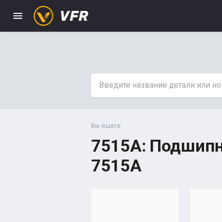
menu
Вы ищете:
7515A: Подшипн
7515А