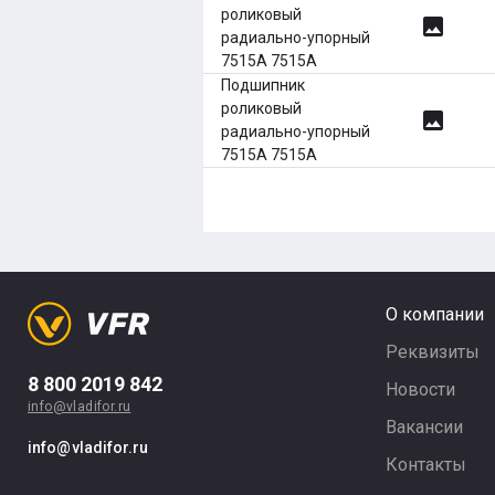
роликовый
image
радиально-упорный
7515А 7515А
Подшипник
роликовый
image
радиально-упорный
7515А 7515А
О компании
Реквизиты
8 800 2019 842
Новости
info@vladifor.ru
Вакансии
info@vladifor.ru
Контакты