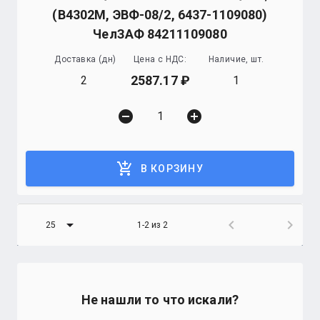
(В4302М, ЭВФ-08/2, 6437-1109080)
ЧелЗАФ 84211109080
Доставка (дн)
Цена с НДС:
Наличие, шт.
2587.17
2
1
remove_circle
add_circle
add_shopping_cart
В КОРЗИНУ
arrow_drop_down
chevron_left
chevron_right
25
1-2 из 2
Не нашли то что искали?