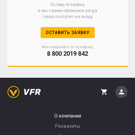
Оставьте заявку
и мы с вами свяжемся когда
товар поступит на склад
ОСТАВИТЬ ЗАЯВКУ
Или позвоните по телефону
8 800 2019 842
person
shopping_cart
О компании
Реквизиты