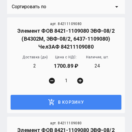
arrow_drop_down
Сортировать по
арт. 84211109080
Элемент ФОВ 8421-1109080 ЭВФ-08/2
(В4302М, ЭВФ-08/2, 6437-1109080)
ЧелЗАФ 84211109080
Доставка (дн)
Цена с НДС:
Наличие, шт.
1700.89
2
24
remove_circle
add_circle
add_shopping_cart
В КОРЗИНУ
арт. 84211109080
Элемент ФОВ 8421-1109080 ЭВФ-08/2