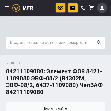
menu
phone
person
shopping_cart
search
Вы ищете:
84211109080: Элемент ФОВ 8421-
1109080 ЭВФ-08/2 (В4302М,
ЭВФ-08/2, 6437-1109080) ЧелЗАФ
84211109080
Всего на сайте