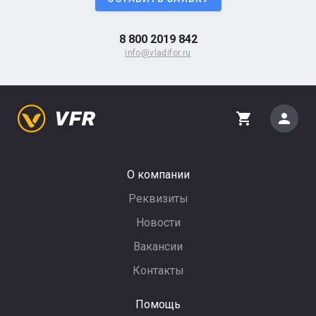
8 800 2019 842
info@vladifor.ru
person
shopping_cart
О компании
Реквизиты
Новости
Вакансии
Контакты
Помощь