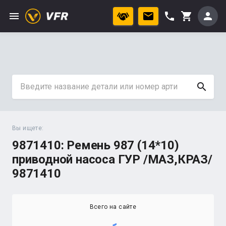
menu
phone
person
shopping_cart
search
Вы ищете:
9871410: Ремень 987 (14*10)
приводной насоса ГУР /МАЗ,КРАЗ/
9871410
Всего на сайте