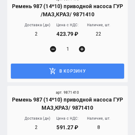
Ремень 987 (14*10) приводной насоса ГУР
/МАЗ,КРАЗ/ 9871410
Доставка (дн)
Цена с НДС:
Наличие, шт.
423.79
2
22
remove_circle
add_circle
add_shopping_cart
В КОРЗИНУ
арт. 9871410
Ремень 987 (14*10) приводной насоса ГУР
МАЗ,КРАЗ/ 9871410
Доставка (дн)
Цена с НДС:
Наличие, шт.
591.27
2
8