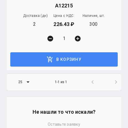
А12215
Доставка (дн)
Цена с НДС:
Наличие, шт.
226.43
2
300
remove_circle
add_circle
add_shopping_cart
В КОРЗИНУ
arrow_drop_down
chevron_left
chevron_right
25
1-1 из 1
Не нашли то что искали?
Оставьте заявку