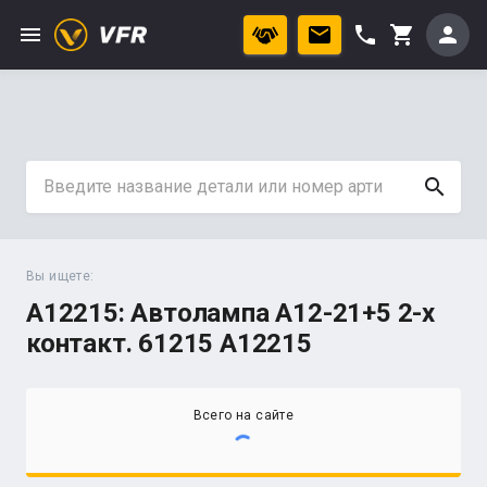
menu
phone
person
shopping_cart
search
Вы ищете:
A12215: Автолампа А12-21+5 2-х
контакт. 61215 А12215
Всего на сайте