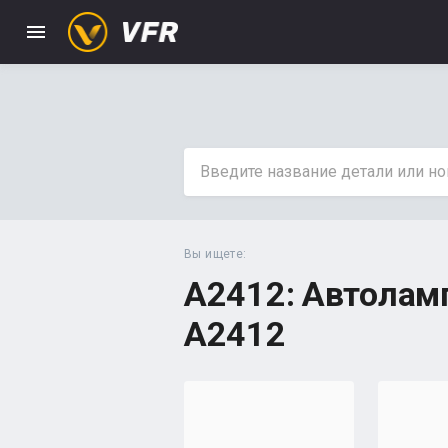
menu
Вы ищете:
A2412: Автолам
А2412