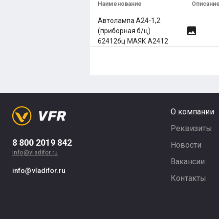
Наименование
Описани
Автолампа А24-1,2
image
(приборная б/ц)
62412бц МАЯК А2412
О компании
Реквизиты
8 800 2019 842
Новости
info@vladifor.ru
Вакансии
info@vladifor.ru
Контакты