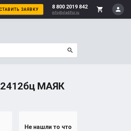
8 800 2019 842
person
shopping_cart
СТАВИТЬ ЗАЯВКУ
info@vladifor.ru
search
 62412бц МАЯК
Не нашли то что