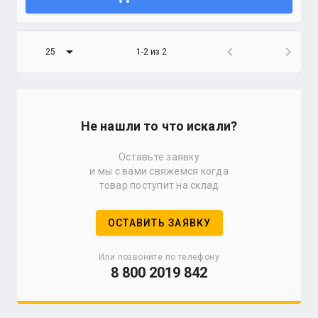
arrow_drop_down
chevron_left
chevron_right
25
1-2 из 2
Не нашли то что искали?
Оставьте заявку
и мы с вами свяжемся когда
товар поступит на склад
ОСТАВИТЬ ЗАЯВКУ
Или позвоните по телефону
8 800 2019 842