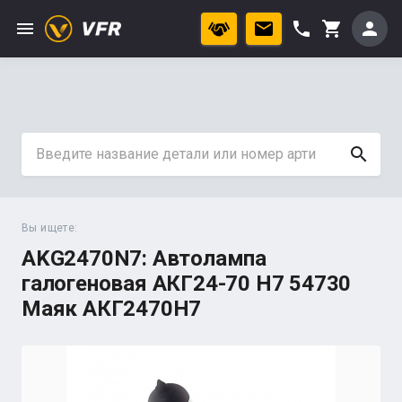
menu
phone
person
shopping_cart
search
Вы ищете:
AKG2470N7: Автолампа
галогеновая АКГ24-70 Н7 54730
Маяк АКГ2470Н7