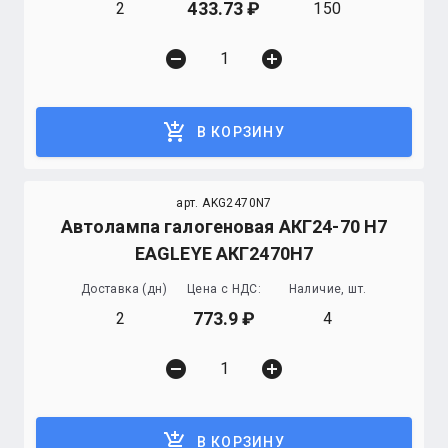
433.73
2
150
remove_circle
add_circle
add_shopping_cart
В КОРЗИНУ
арт. AKG2470N7
Автолампа галогеновая АКГ24-70 Н7
EAGLEYE АКГ2470Н7
Доставка (дн)
Цена с НДС:
Наличие, шт.
773.9
2
4
remove_circle
add_circle
add_shopping_cart
В КОРЗИНУ