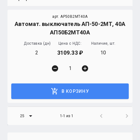
арт. AP50B2MT40A
Автомат. выключатель АП-50-2МТ, 40А
АП50Б2МТ40А
Доставка (дн)
Цена с НДС:
Наличие, шт.
3109.33
2
10
remove_circle
add_circle
add_shopping_cart
В КОРЗИНУ
arrow_drop_down
chevron_left
chevron_right
25
1-1 из 1