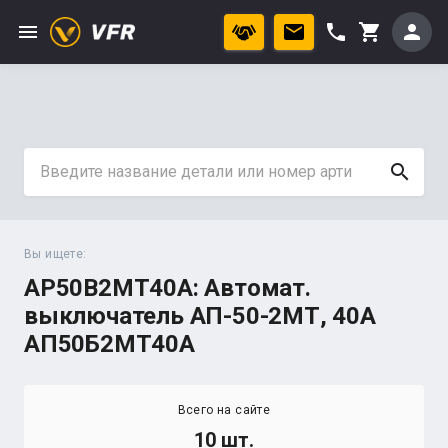
menu
phone
person
shopping_cart
search
Вы ищете:
AP50B2MT40A: Автомат.
выключатель АП-50-2МТ, 40А
АП50Б2МТ40А
Всего на сайте
10 шт.