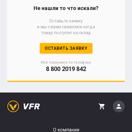
Не нашли то что искали?
Оставьте заявку
и мы с вами свяжемся когда
товар поступит на склад
ОСТАВИТЬ ЗАЯВКУ
Или позвоните по телефону
8 800 2019 842
person
shopping_cart
О компании