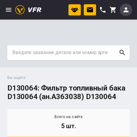
menu
phone
person
shopping_cart
search
Вы ищете:
D130064: Фильтр топливный бака
D130064 (ан.А363038) D130064
Всего на сайте
5 шт.