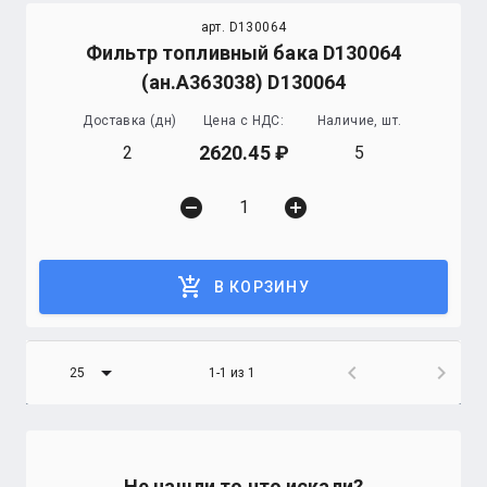
арт. D130064
Фильтр топливный бака D130064
(ан.А363038) D130064
Доставка (дн)
Цена с НДС:
Наличие, шт.
2620.45
2
5
remove_circle
add_circle
add_shopping_cart
В КОРЗИНУ
arrow_drop_down
chevron_left
chevron_right
25
1-1 из 1
Не нашли то что искали?