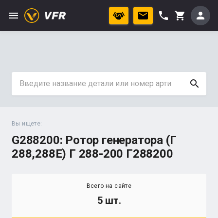
menu
phone
person
shopping_cart
search
Вы ищете:
G288200: Ротор генератора (Г
288,288Е) Г 288-200 Г288200
Всего на сайте
5 шт.