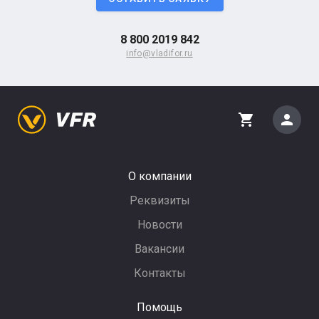
8 800 2019 842
info@vladifor.ru
person
shopping_cart
О компании
Реквизиты
Новости
Вакансии
Контакты
Помощь