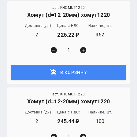
арт. KHOMUT1220
Хомут (d=12-20мм) хомут1220
Доставка (дн)
Цена с НДС:
Наличие, шт.
226.22
2
352
remove_circle
add_circle
add_shopping_cart
В КОРЗИНУ
арт. KHOMUT1220
Хомут (d=12-20мм) хомут1220
Доставка (дн)
Цена с НДС:
Наличие, шт.
245.44
2
100
remove_circle
add_circle