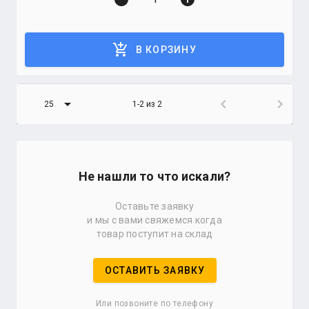
add_shopping_cart
В КОРЗИНУ
arrow_drop_down
chevron_left
chevron_right
25
1-2 из 2
Не нашли то что искали?
Оставьте заявку
и мы с вами свяжемся когда
товар поступит на склад
ОСТАВИТЬ ЗАЯВКУ
Или позвоните по телефону