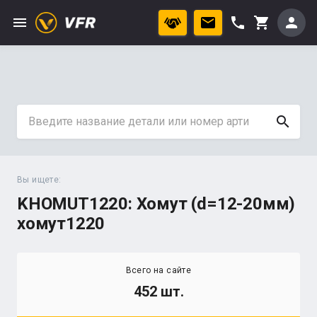
menu
phone
person
shopping_cart
search
Вы ищете:
KHOMUT1220: Хомут (d=12-20мм)
хомут1220
Всего на сайте
452 шт.