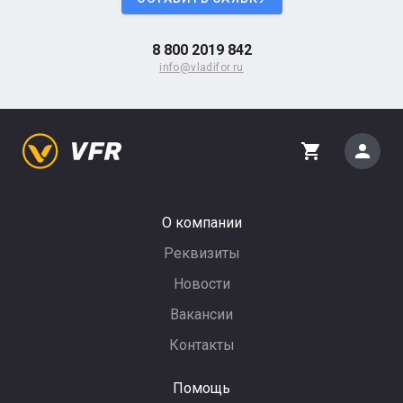
8 800 2019 842
info@vladifor.ru
person
shopping_cart
О компании
Реквизиты
Новости
Вакансии
Контакты
Помощь