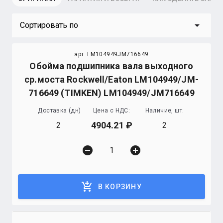
arrow_drop_down
Сортировать по
арт. LM104949JM716649
Обойма подшипника вала выходного
ср.моста Rockwell/Eaton LM104949/JM-
716649 (TIMKEN) LM104949/JM716649
Доставка (дн)
Цена с НДС:
Наличие, шт.
4904.21
2
2
remove_circle
add_circle
add_shopping_cart
В КОРЗИНУ