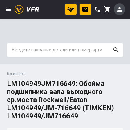
menu
phone
person
shopping_cart
search
Вы ищете:
LM104949JM716649: Обойма
подшипника вала выходного
ср.моста Rockwell/Eaton
LM104949/JM-716649 (TIMKEN)
LM104949/JM716649