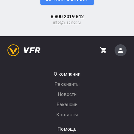
8 800 2019 842
info@vladifor.ru
person
shopping_cart
О компании
Реквизиты
Новости
Вакансии
Контакты
Помощь