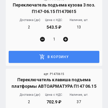
Переключатель подъема кузова 3 поз.
П147-06.15 П1470615
Доставка (дн)
Цена с НДС:
Наличие, шт.
543.5
2
13
remove_circle
add_circle
add_shopping_cart
В КОРЗИНУ
арт. P1470615
Переключатель клавиша подъема
платформы АВТОАРМАТУРА П147 06.15
Доставка (дн)
Цена с НДС:
Наличие, шт.
702.9
2
37