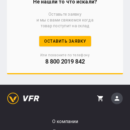
Не нашли то что искали?
Оставьте заявку
и мы с вами свяжемся когда
товар поступит на склад
ОСТАВИТЬ ЗАЯВКУ
Или позвоните по телефону
8 800 2019 842
person
shopping_cart
О компании