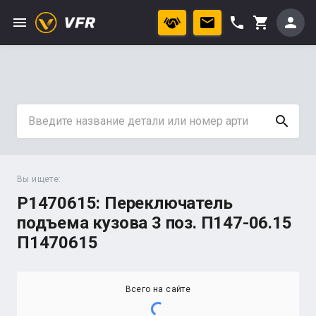
menu
phone
person
shopping_cart
search
Вы ищете:
P1470615: Переключатель
подъема кузова 3 поз. П147-06.15
П1470615
Всего на сайте