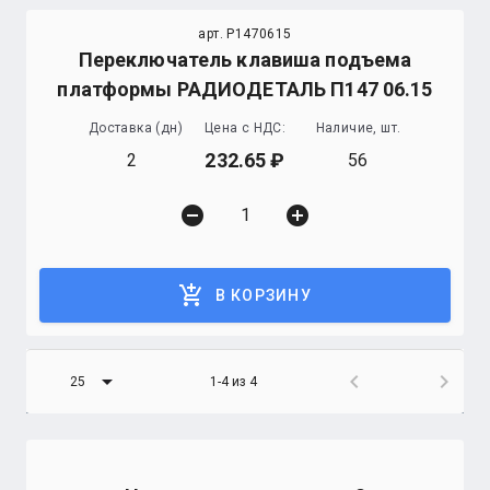
арт. P1470615
Переключатель клавиша подъема
платформы РАДИОДЕТАЛЬ П147 06.15
Доставка (дн)
Цена с НДС:
Наличие, шт.
232.65
2
56
remove_circle
add_circle
add_shopping_cart
В КОРЗИНУ
arrow_drop_down
chevron_left
chevron_right
25
1-4 из 4