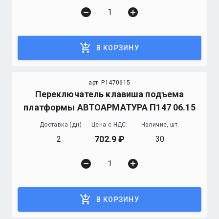
remove_circle
add_circle
add_shopping_cart
В КОРЗИНУ
арт. P1470615
Переключатель клавиша подъема
платформы АВТОАРМАТУРА П147 06.15
Доставка (дн)
Цена с НДС:
Наличие, шт.
702.9
2
30
remove_circle
add_circle
add_shopping_cart
В КОРЗИНУ