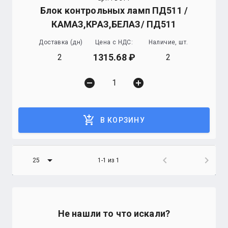
Блок контрольных ламп ПД511 /
КАМАЗ,КРАЗ,БЕЛАЗ/ ПД511
Доставка (дн)
Цена с НДС:
Наличие, шт.
1315.68
2
2
remove_circle
add_circle
add_shopping_cart
В КОРЗИНУ
arrow_drop_down
chevron_left
chevron_right
25
1-1 из 1
Не нашли то что искали?