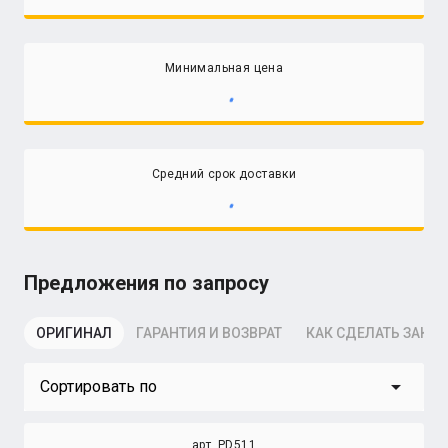
Минимальная цена
Средний срок доставки
Предложения по запросу
ОРИГИНАЛ
ГАРАНТИЯ И ВОЗВРАТ
КАК СДЕЛАТЬ ЗАКАЗ
arrow_drop_down
Сортировать по
арт. PD511