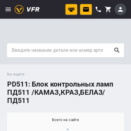
menu
phone
person
shopping_cart
search
Вы ищете:
PD511: Блок контрольных ламп
ПД511 /КАМАЗ,КРАЗ,БЕЛАЗ/
ПД511
Всего на сайте