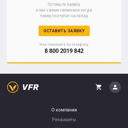
Оставьте заявку
и мы с вами свяжемся когда
товар поступит на склад
ОСТАВИТЬ ЗАЯВКУ
Или позвоните по телефону
8 800 2019 842
person
shopping_cart
О компании
Реквизиты