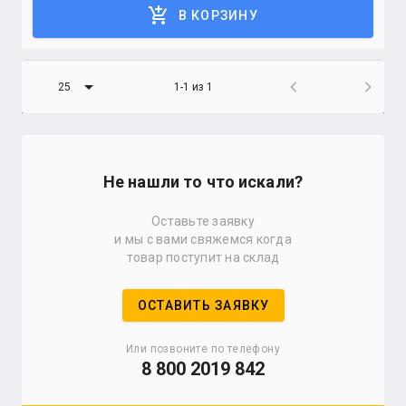
add_shopping_cart
В КОРЗИНУ
arrow_drop_down
chevron_left
chevron_right
25
1-1 из 1
Не нашли то что искали?
Оставьте заявку
и мы с вами свяжемся когда
товар поступит на склад
ОСТАВИТЬ ЗАЯВКУ
Или позвоните по телефону
8 800 2019 842