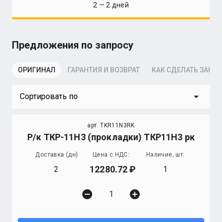
2 — 2 дней
Предложения по запросу
ОРИГИНАЛ
ГАРАНТИЯ И ВОЗВРАТ
КАК СДЕЛАТЬ ЗАКАЗ
arrow_drop_down
Сортировать по
арт. TKR11N3RK
Р/к ТКР-11Н3 (прокладки) ТКР11Н3 рк
Доставка (дн)
Цена с НДС:
Наличие, шт.
12280.72
2
1
remove_circle
add_circle