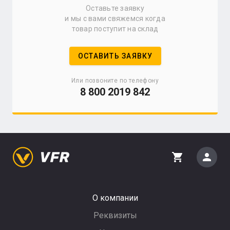
Оставьте заявку
и мы с вами свяжемся когда
товар поступит на склад
ОСТАВИТЬ ЗАЯВКУ
Или позвоните по телефону
8 800 2019 842
person
shopping_cart
О компании
Реквизиты