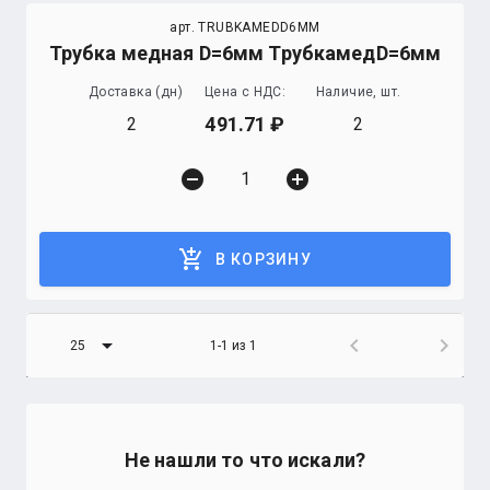
арт. TRUBKAMEDD6MM
Трубка медная D=6мм ТрубкамедD=6мм
Доставка (дн)
Цена с НДС:
Наличие, шт.
491.71
2
2
remove_circle
add_circle
add_shopping_cart
В КОРЗИНУ
arrow_drop_down
chevron_left
chevron_right
25
1-1 из 1
Не нашли то что искали?