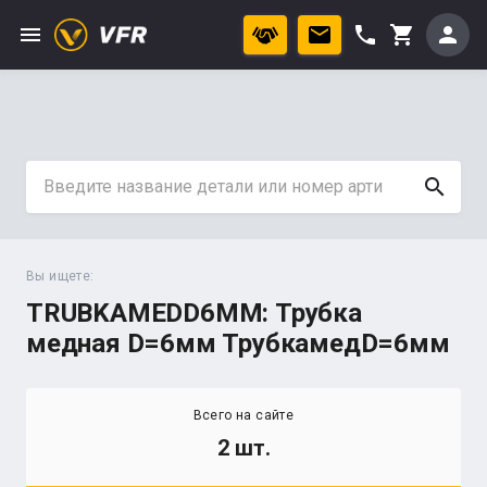
menu
phone
person
shopping_cart
search
Вы ищете:
TRUBKAMEDD6MM: Трубка
медная D=6мм ТрубкамедD=6мм
Всего на сайте
2 шт.